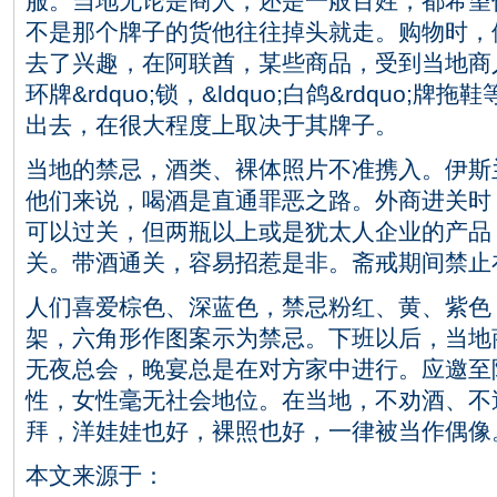
服。当地无论是商人，还是一般百姓，都希望
不是那个牌子的货他往往掉头就走。购物时，
去了兴趣，在阿联酋，某些商品，受到当地商人的
环牌&rdquo;锁，&ldquo;白鸽&rdquo
出去，在很大程度上取决于其牌子。
当地的禁忌，酒类、裸体照片不准携入。伊斯
他们来说，喝酒是直通罪恶之路。外商进关时
可以过关，但两瓶以上或是犹太人企业的产品
关。带酒通关，容易招惹是非。斋戒期间禁止
人们喜爱棕色、深蓝色，禁忌粉红、黄、紫色
架，六角形作图案示为禁忌。下班以后，当地
无夜总会，晚宴总是在对方家中进行。应邀至
性，女性毫无社会地位。在当地，不劝酒、不
拜，洋娃娃也好，裸照也好，一律被当作偶像
本文来源于：