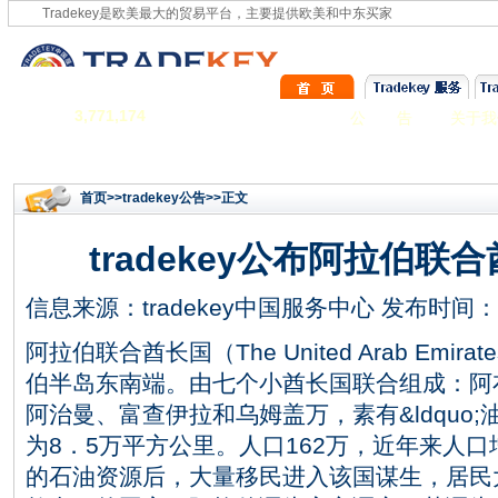
Tradekey是欧美最大的贸易平台，主要提供欧美和中东买家
3,771,174
公 告
关于我
首页
>>
tradekey公告
>>正文
tradekey公布阿拉伯
信息来源：
tradekey中国服务中心
发布时间：201
阿拉伯联合酋长国（The United Arab Em
伯半岛东南端。由七个小酋长国联合组成：阿
阿治曼、富查伊拉和乌姆盖万，素有&ldquo;油
为8．5万平方公里。人口162万，近年来人
的石油资源后，大量移民进入该国谋生，居民