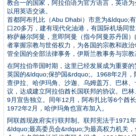
教合一的国家，阿拉伯语为官方语言，英语为
以用英语交谈。
首都阿布扎比（Abu Dhabi）市意为&ldquo;
口20多万，建有现代化油港，有国际机场同
称萨赫尔阿曼，意即阿曼（指今阿曼苏丹国）
者掌握宗教与世俗权力，为各国的宗教和政治
管全国的全部法律事务，伊斯兰教事务与宗教
在阿拉伯帝国时期，这里已经发展成为重要的贸
英国的&ldquo;保护国&rdquo;。1968
查伊拉、哈伊玛角、沙迦、乌姆盖万、巴林、
议，达成建立阿拉伯酋长国联邦的协议。巴林、
9月宣告独立。同年12月，阿布扎比等6个酋
1972年2月，哈伊玛角也宣布加入。
阿联酋现政府实行联邦制。联邦宪法于1971年
&ldquo;最高委员会&rdquo;为最高权力