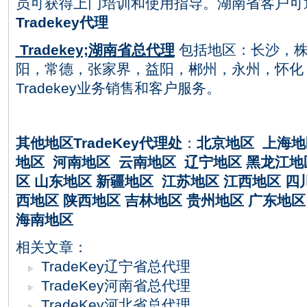
员可获得上门培训和使用指导
。
湖南省
客户可
Tradekey
代理
Tradekey;
湖
南
省
总代理
包括地区：
长沙，
阳，常德，张家界，益阳，郴州，永州，怀化
Tradekey
业务销售和客户服务。
其他地区
TradeKey
代理处
：
北京地区
上海地
地区
河南地区
云南地区
辽宁地区
黑龙江地
区
山东地区
新疆地区
江苏地区
江西地区
四
西地区
陕西地区
吉林地区
贵州地区
广东地区
海南地区
相关文章：
TradeKey辽宁省总代理
TradeKey河南省总代理
TradeKey河北省总代理