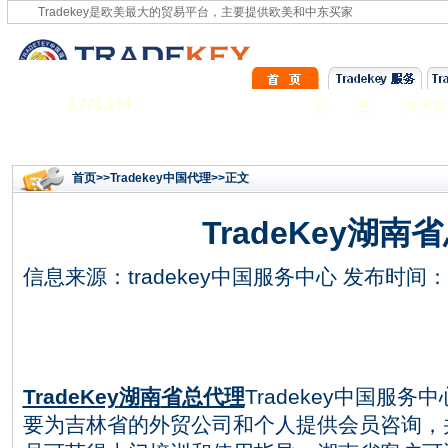
Tradekey是欧美最大的贸易平台，主要提供欧美和中东买家
3,771,174
公 告
关于我
首页
>>
Tradekey中国代理
>>正文
TradeKey湖南
信息来源：
tradekey中国服务中心
发布时间：201
TradeKey
湖
南
省
总代理
Tradekey
中国服务中
要为
吉林省
的外贸公司和个人提供
会员
咨询，