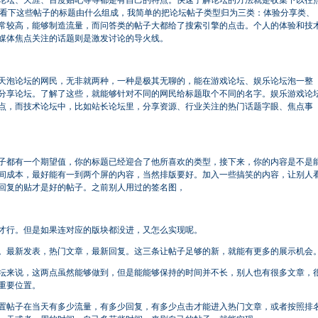
论坛、天涯、百度贴吧等等都是有自己的特点。快速了解论坛的方法就是收集下以往
。看下这些帖子的标题由什么组成，我简单的把论坛帖子类型归为三类：体验分享类、
常较高，能够制造流量，而问答类的帖子大都给了搜索引擎的点击。个人的体验和技
媒体焦点关注的话题则是激发讨论的导火线。
天泡论坛的网民，无非就两种，一种是极其无聊的，能在游戏论坛、娱乐论坛泡一整
分享论坛。了解了这些，就能够针对不同的网民给标题取个不同的名字。娱乐游戏论
点，而技术论坛中，比如站长论坛里，分享资源、行业关注的热门话题字眼、焦点事
子都有一个期望值，你的标题已经迎合了他所喜欢的类型，接下来，你的内容是不是
间成本，最好能有一到两个屏的内容，当然排版要好。加入一些搞笑的内容，让别人
回复的贴才是好的帖子。之前别人用过的签名图，
才行。但是如果连对应的版块都没进，又怎么实现呢。
。最新发表，热门文章，最新回复。这三条让帖子足够的新，就能有更多的展示机会
坛来说，这两点虽然能够做到，但是能能够保持的时间并不长，别人也有很多文章，
重要位置。
置帖子在当天有多少流量，有多少回复，有多少点击才能进入热门文章，或者按照排