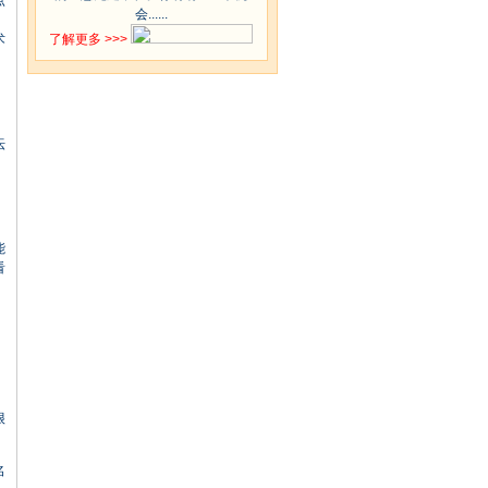
点
会......
了解更多 >>>
术
坛
能
看
。
很
名