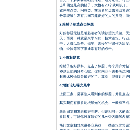
首先，了解你要发帖的论坛。地方论坛、行业
击和回复最高的帖子，大概有20个就可以了
媒体焦点类、问答类。前两者的点击和回复通
分享能够引发有共同兴趣爱好的人的共鸣，而
2.给帖子制造点击标题
好的标题无疑是引起读者阅读欲望的关键。天
天；而另一种就是来学习的，技术论坛、行业
中，大都以新奇、搞笑、古怪的字眼作为出发
物、经验等等字眼通常有好的点击。
3.不做标题党
给帖子备好原料。点击了标题，每个用户对帖
够满足他的好奇心呢。你的内容不需要考虑时
起来比较愉快是最好的了。其次，能够让用户
4.增加论坛曝光几率
上面三点，需要别人看到你的标题，并且点击
其实我们有很多论坛曝光的机会。一般有三点
最新回复和发表很好理解。但是相对于大的论
多回复，可能你只在短短的几分钟内能够占据
热门文章相对来说要容易些，一些论坛常常设