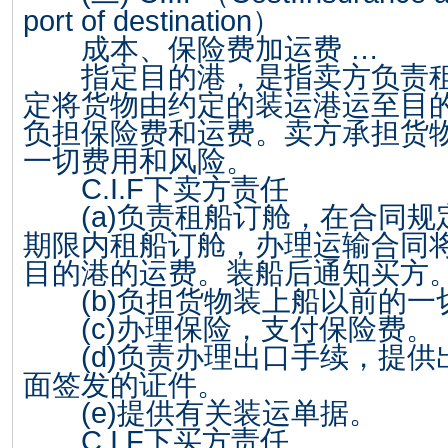
port of destination
）
成本、保险费加运费 …
指定目的港，是指卖方负责租
定将货物由约定的装运港运至目
负担保险费和运费。卖方承担货
一切费用和风险。
C.I.F
下卖方责任
(a)
负责租船订舱，在合同规
期限内租船订舱，办理运输合同
目的港的运费。装船后通知买方
(b)
负担货物装上船以前的一
(c)
办理保险，支付保险费。
(d)
负责办理出口手续，提供
面签发的证件。
(e)
提供有关装运单据。
C.I.F
下买方责任