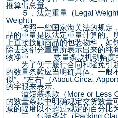
推算出总量。
５．法定重量（
Legal Weigh
Weight
）
按照一些国家海关法的规定，
品的重量是以法定重量计算的。
上直接接触商品的包装物料，如
除去这部分重量所表示出来的纯
物净重。 数量条款机动幅度
为了便于履行合同和避免引起
的数量条款应当明确具体。一般不
似”、“左右”（
About,Circa
,
Appor
的字眼来表示。
溢短装条款（
More or Less 
的数量条款中明确规定交货数量
减的幅度以不超过规定的百分比
三、包装条款（
Packing Cla