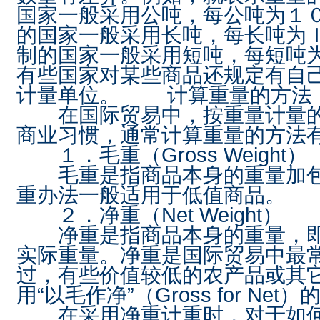
国家一般采用公吨，每公吨为１
的国家一般采用长吨，每长吨为
制的国家一般采用短吨，每短吨
有些国家对某些商品还规定有自
计量单位。 计算重量的方法
在国际贸易中，按重量计量的
商业习惯，通常计算重量的方法
１．毛重（
Gross Weight
）
毛重是指商品本身的重量加包
重办法一般适用于低值商品
２．净重（
Net Weight
）
净重是指商品本身的重量，即
实际重量。净重是国际贸易中最
过，有些价值较低的农产品或其
用“以毛作净”（
Gross for Net
）
在采用净重计重时，对于如何