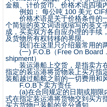
金额、计价货币、价格术语四项
例如： 每公吨
100
美元
CIF
价格术语是关于价格条件的一
个简短的英文词语或缩写的英文
成，买卖双方各自应办理的手续
及货物所有权转移的界限。
我们在这里只介绍最常用的两
(
一
) F.O.B
（
Free On Board
shipment
）
装运港船上交货，是指卖方在
指定的装运港将货物装上买方指
装船越过船舷之前的一切费用和
F.O.B
下卖方责任
(a)
在合同规定的日期或期限
式在指定装运港将货物交到买方
买方货物已装船的充分通知。