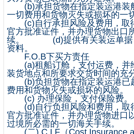
(b)
承担货物在指定装运港装
一切费用和货物灭失或损坏的一
(c)
自行承担风险及费用，取
官方批准证件，并办理货物出口
续。
(d)
提供有关装运单据
资料。
F.O.B
下买方责任
(a)
租船订舱，支付运费，并
装货地点和所要求交货时间的充
(b)
负担货物在指定装运港已
费用和货物灭失或损坏的风险。
(c)
办理保险，支付保险费。
(d)
自行负担风险和费用，取
官方批准证件，并办理货物进口
过境所必需的一切海关手续。
(
二
) C.I.F
（
Cost.Insurance
a