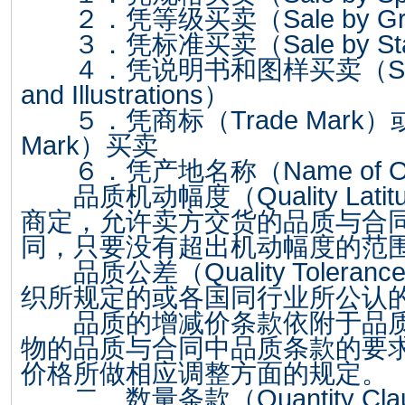
２．凭等级买卖（
Sale by G
３．凭标准买卖（
Sale by S
４．凭说明书和图样买卖（
S
and Illustrations
）
５．凭商标（
Trade Mark
）
Mark
）买卖
６．凭产地名称（
Name of O
品质机动幅度（
Quality Latit
商定，允许卖方交货的品质与合
同，只要没有超出机动幅度的范
品质公差（
Quality Toleranc
织所规定的或各国同行业所公认
品质的增减价条款依附于品质
物的品质与合同中品质条款的要
价格所做相应调整方面的规定。
二、数量条款（
Quantity Cl