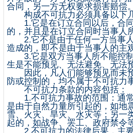
合同，另一方无权要求损害赔偿
构成不可抗力必须具备以下几
1.
它是在订立合同以后，合
的，并且是在订立合同时当事人
2.
它不是由于任何一方当事
造成的，即不是由于当事人的主
3.
它是双方当事人所不能控
生是不能预见、无法避免、无法
因此，凡人们能够预见而未预
防或控制的，均不属于不可抗力
不可抗力条款的内容包括：
1.
不可抗力事故的范围：通
是由于自然力量所引起的，如地
雪、火灾、旱灾、水灾等；另一
起的，如战争、罢工、政府禁令
2.
不可抗力的法律后果，主