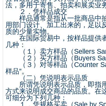
法，多用于寄售、拍卖和展卖业
２．凭样品成交
样品通常是指从一批商品中抽
用部门设计、加工出来的，足以
质的少量实物。
在国际贸易中，按样品提供者
几种：
（１）卖方样品（
Sellers S
（２）买方样品（
Buyers S
（３）对等样品（
Counter S
样品”。
（二）凭说明表示品质
所谓凭说明表示品质，即指用
方式来说明成交商品的品质。在
可细分为下列几种：
１．凭规格买卖（
Sale by Sp