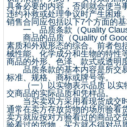
具备必要的内容，否则就会使当
违约补救或处理争议时产生困难
销售合同应包括以下
7
个方面的基
一、品质条款（
Quality Clau
商品的品质（
Quality of Goo
素质和外观形态的综合。前者包
械性能、化学成分和生物的特性
商品的外形、色泽、款式或透明
品质条款的基本内容是所交易
标准、规格、商标或牌号等。
（一）以实物表示品质 以实
交商品的实际品质和凭样品。
当买卖双方采用看现货成交时
通常在卖方存放货物的场所验看
卖方就应按对方验看过的商品交
验看过的货物，买方就不得对品