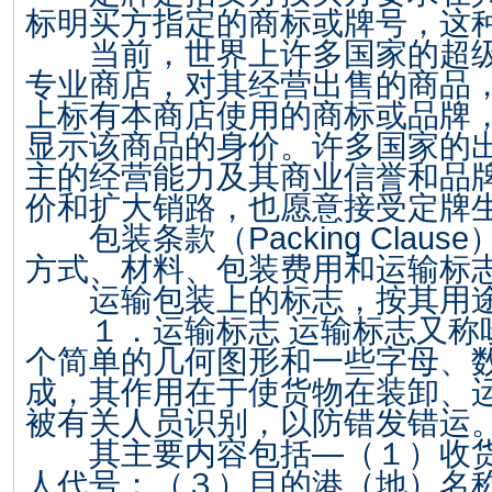
标明买方指定的商标或牌号，这
当前，世界上许多国家的超级
专业商店，对其经营出售的商品
上标有本商店使用的商标或品牌
显示该商品的身价。许多国家的
主的经营能力及其商业信誉和品
价和扩大销路，也愿意接受定牌
包装条款（
Packing Clause
方式、材料、包装费用和运输标
运输包装上的标志，按其用途
１．运输标志 运输标志又称
个简单的几何图形和一些字母、
成，其作用在于使货物在装卸、
被有关人员识别，以防错发错运
其主要内容包括—（１）收货
人代号；（３）目的港（地）名