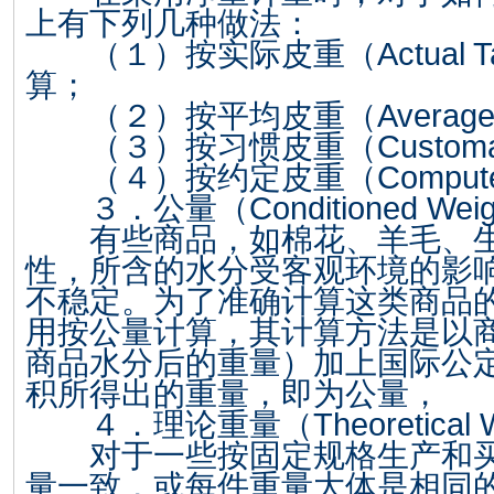
上有下列几种做法：
（１）按实际皮重（
Actual T
算；
（２）按平均皮重（
Average
（３）按习惯皮重（
Customa
（４）按约定皮重（
Comput
３．公量（
Conditioned Weig
有些商品，如棉花、羊毛、生
性，所含的水分受客观环境的影
不稳定。为了准确计算这类商品
用按公量计算，其计算方法是以
商品水分后的重量）加上国际公
积所得出的重量，即为公量，
４．理论重量（
Theoretical 
对于一些按固定规格生产和买
量一致，或每件重量大体是相同