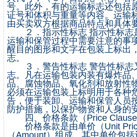
号。此外，有的运输标志还包括
证号和体积与重量等内容。运输
由买卖双方根据商品特点和具体
２．指示性标志 指示性标志
运输和保管过程中需要注意的事
醒目的图形和文字在包装上标出
志。
３．警告性标志 警告性标志
志。凡在运输包装内装有爆炸品
品、腐蚀物品、氧化剂和放射性
必须在运输包装上标明用于各种
告，便于装卸、运输和保管人员
防护措施，以保护物资和人身的
四、价格条款（
Price Clause
价格条款是由单价（
Unit Pri
（
Amount
）组成。其中单价包括