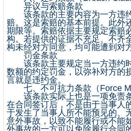
异议与索赔条款
该条款的主要内容为一方违约
赔。这是索赔的基本前提。此外
期限等。索赔依据主要规定索赔
构。若提供的证据不充足、不齐
构未经对方同意，均可能遭到对
罚金条款
该条款主要规定当一方违约时
数额的约定罚金，以弥补对方的
言就是违约金。
七、不可抗力条款（
Force
M
该条款实际上也是一项免责条
在合同签订后，不是由于当事人
于发生了当事人所不能预见的、
意外事故，以致不能履行或不能
外事故的一方可以免除履行合同